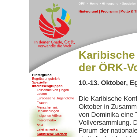
ÖRK
>
H
ome
>
H
i
ntergrund
>
S
pezielle
|
|
H
i
ntergrund
P
rogramm
M
otto & 
Karibische
der ÖRK-V
Hintergrund
B
egrüssungsbriefe
10.-13. Oktober, E
S
pezieller
Interessengruppen
T
eilnahme von jungen
Leuten
Die Karibische Konf
E
uropäische Jugendliche
F
rauen
Oktober in Zusamm
Mens
c
hen mit
Behinderungen
von Dominika eine 
In
d
igenen Völkern
Inte
r
orthodox
Vollversammlung. Di
A
sia
Forum der nationale
L
ateinamerika
K
aribische Kirchen