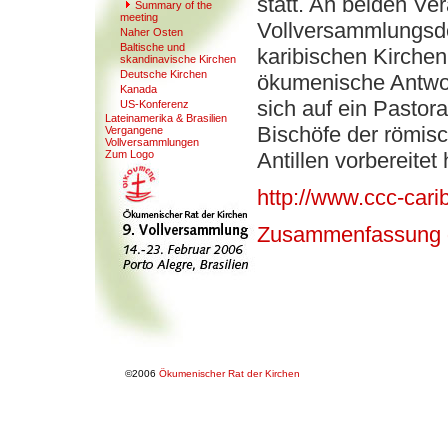
statt. An beiden V
S
u
mmary of the
meeting
Vollversammlungsde
Naher Osten
Baltische und
karibischen Kirchen
skandina
v
ische Kirchen
Deutsche Kirchen
ökumenische Antwor
Kanada
sich auf ein Pastor
US-Konferen
z
Lateinamerika & Brasilien
Bischöfe der römisc
Ver
g
angene
Vollversammlungen
Zum Logo
Antillen vorbereitet
http://www.ccc-cari
Zusammenfassung 
©2006
Ökumenischer Rat der Kirchen