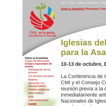
C
MI
>
H
ome
>
S
obre la Asamblea
>
G
ru
|
|
S
obre la Asamblea
P
rograma
T
ema
Iglesias de
para la As
Sobre la Asamblea
Ca
r
tas de bienvenida
10-13 de octubre,
G
rupos especiales de
interés
Part
i
cipación de los
jóvenes
La Conferencia de I
L
os jóvenes europeos
M
ujeres
CMI y el Consejo C
P
e
rsonas con
discapacidades
reunión previa a la
P
u
eblos Indígenas
Inter
o
rtodoxa
inmediatamente ant
Asia
Nacionales de Igles
Latinoamericanas
C
a
ribe