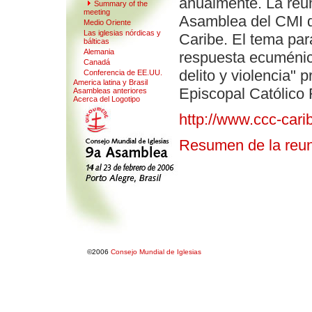
anualmente. La reun
Summar
y
of the
meeting
Asamblea del CMI de
Me
d
io Oriente
Las iglesias nórdicas y
Caribe. El tema para
b
álticas
Alemania
respuesta ecuménic
Canadá
delito y violencia" 
Con
f
erencia de EE.UU.
America latina y Brasil
Episcopal Católico 
Asambleas anteriores
Acerca del Logotipo
http://www.ccc-cari
Resumen de la reu
©2006
Consejo Mundial de Iglesias