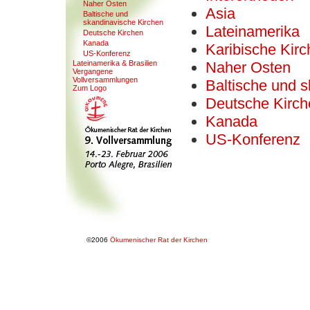
Naher Osten
Asia
Baltische
u
nd
skandinavische Kirchen
Lateinamerika
Deutsche Kirchen
Kanada
Karibische Kir
US-Konferen
z
Lateinamerika & Brasilien
Naher Osten
V
ergangene
Vollversammlungen
Baltische und 
Zum Lo
g
o
Deutsche Kirch
Kanada
US-Konferenz
©2006
Ökumenischer Rat der Kirchen