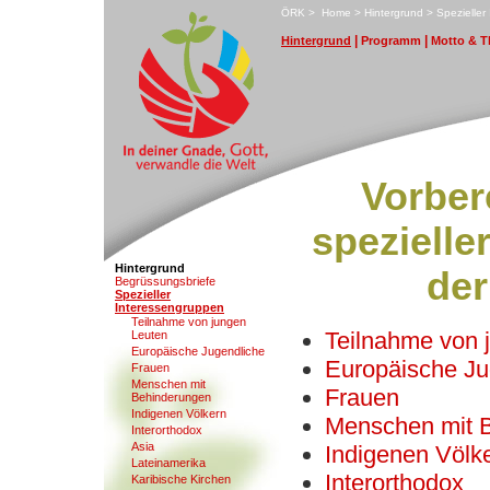
ÖRK
>
H
ome
>
H
i
ntergrund
>
S
pezielle
|
|
H
i
ntergrund
P
rogramm
M
otto & 
Vorber
spezielle
Hintergrund
der
B
egrüssungsbriefe
S
pezieller
Interessengruppen
T
eilnahme von jungen
Teilnahme von 
Leuten
E
uropäische Jugendliche
Europäische Ju
F
rauen
Mens
c
hen mit
Frauen
Behinderungen
In
d
igenen Völkern
Menschen mit 
Inte
r
orthodox
A
sia
Indigenen Völk
L
ateinamerika
Interorthodox
K
aribische Kirchen