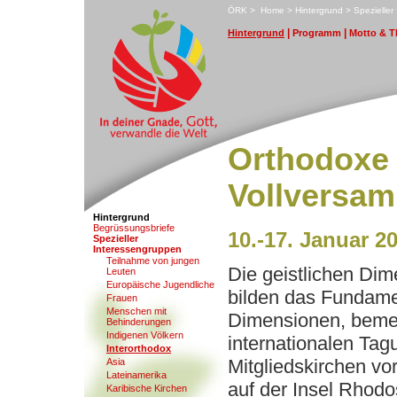
ÖRK
>
H
ome
>
H
i
ntergrund
>
S
pezielle
|
|
H
i
ntergrund
P
rogramm
M
otto & 
Orthodoxe 
Vollversa
Hintergrund
B
egrüssungsbriefe
10.-17. Januar 2
S
pezieller
Interessengruppen
T
eilnahme von jungen
Die geistlichen Di
Leuten
E
uropäische Jugendliche
bilden das Fundamen
F
rauen
Mens
c
hen mit
Dimensionen, bemer
Behinderungen
In
d
igenen Völkern
internationalen Ta
I
n
terorthodox
Mitgliedskirchen vo
Asia
L
ateinamerika
auf der Insel Rhodo
K
aribische Kirchen