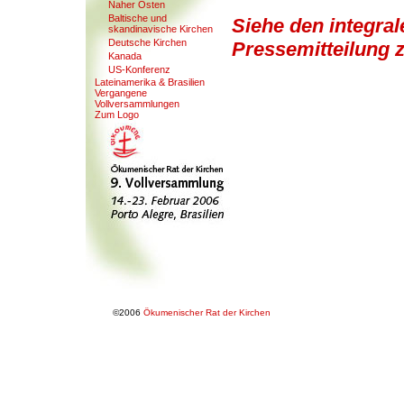
Nahe
r
Osten
Baltische
u
nd
Siehe den integra
skandinavische Kirchen
Deutsche Kirchen
Pressemitteilung 
Kanada
US-Konferen
z
Lateinamerika & Brasilien
V
ergangene
Vollversammlungen
Zum Lo
g
o
©2006
Ökumenischer Rat der Kirchen