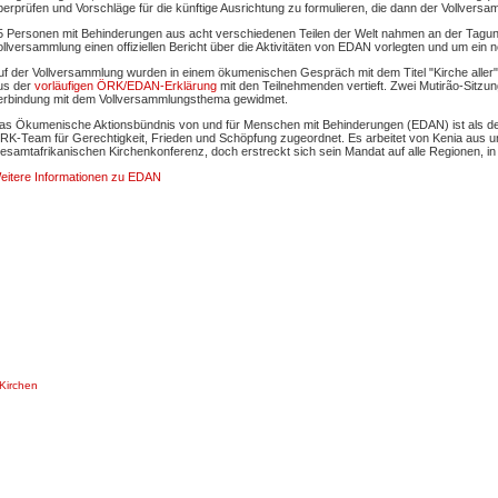
berprüfen und Vorschläge für die künftige Ausrichtung zu formulieren, die dann der Vollvers
5 Personen mit Behinderungen aus acht verschiedenen Teilen der Welt nahmen an der Tagung 
ollversammlung einen offiziellen Bericht über die Aktivitäten von EDAN vorlegten und um ein
uf der Vollversammlung wurden in einem ökumenischen Gespräch mit dem Titel "Kirche aller
us der
vorläufigen ÖRK/EDAN-Erklärung
mit den Teilnehmenden vertieft. Zwei Mutirão-Sitzu
erbindung mit dem Vollversammlungsthema gewidmet.
as Ökumenische Aktionsbündnis von und für Menschen mit Behinderungen (EDAN) ist als d
RK-Team für Gerechtigkeit, Frieden und Schöpfung zugeordnet. Es arbeitet von Kenia aus un
esamtafrikanischen Kirchenkonferenz, doch erstreckt sich sein Mandat auf alle Regionen, in
eitere Informationen zu EDAN
Kirchen