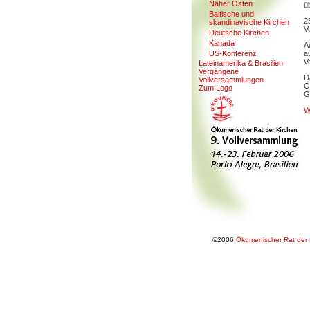
Naher Osten
ü
Baltis
c
he und
2
skandinavische Kirchen
V
Deutsche Kirchen
Kanada
A
US-Konferen
z
a
V
Lateinamerika & Brasilien
V
ergangene
D
Vollversammlungen
Ö
Zum Lo
g
o
G
W
©2006
Ökumenischer Rat der 