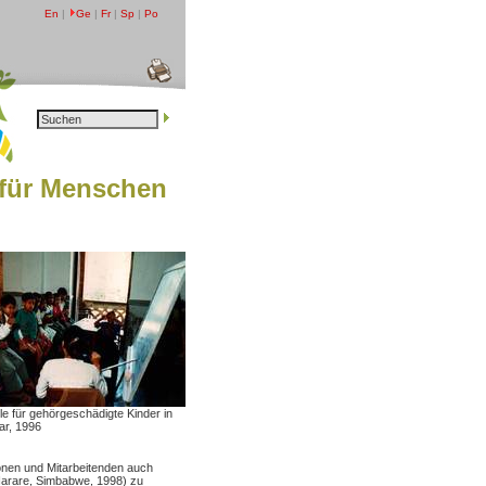
En
|
Ge
|
Fr
|
Sp
|
Po
für Menschen
le für gehörgeschädigte Kinder in
r, 1996
onen und Mitarbeitenden auch
Harare, Simbabwe, 1998) zu