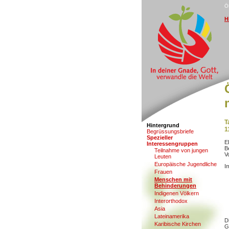
Ö
H
T
Hintergrund
1
B
egrüssungsbriefe
S
pezieller
E
Interessengruppen
B
T
e
ilnahme von jungen
V
Leuten
E
u
ropäische Jugendliche
I
F
rauen
M
enschen mit
Behinderungen
In
d
igenen Völkern
Inte
r
orthodox
A
sia
L
ateinamerika
D
K
aribische Kirchen
G