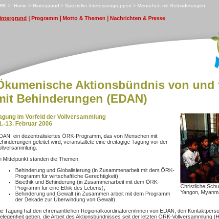
RK
>
H
ome
>
H
i
ntergrund
>
S
pezieller Interessengruppen
>
M
enschen mit Behinderungen
|
|
|
i
ntergrund
P
rogramm
Mo
t
to & Themen
N
achrichten & Presse
Ökumenische Aktionsbündnis von und 
mit Behinderungen (EDAN)
agung im Vorfeld der Vollversammlung
1.-13. Februar 2006
DAN, ein dezentralisiertes ÖRK-Programm, das von Menschen mit
ehinderungen geleitet wird, veranstaltete eine dreitägige Tagung vor der
ollversammlung.
m Mittelpunkt standen die Themen:
Behinderung und Globalisierung (in Zusammenarbeit mit dem ÖRK-
Programm für wirtschaftliche Gerechtigkeit);
Bioethik und Behinderung (in Zusammenarbeit mit dem ÖRK-
Christliche Schu
Programm für eine Ethik des Lebens);
Yangon, Myanma
Behinderung und Gewalt (in Zusammen arbeit mit dem Programm
der Dekade zur Überwindung von Gewalt).
ie Tagung hat den ehrenamtlichen Regionalkoordinatoren/innen von EDAN, den Kontaktpers
elegenheit geben, die Arbeit des Aktionsbündnisses seit der letzten ÖRK-Vollversammlung (