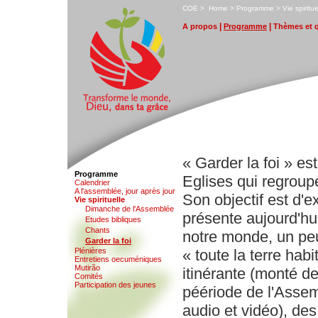
C
OE
>
H
ome
>
P
rogramme
>
V
ie spiritue
|
|
A
propos
P
rogramme
T
hèmes et 
« Garder la foi » e
Programme
Eglises qui regroupe
Ca
l
endrier
A l'a
s
semblée, jour après jour
Son objectif est d'ex
V
ie spirituelle
D
imanche de l'Assemblée
présente aujourd'hui
E
tudes bibliques
Chants
notre monde, un peu
G
arder la foi
Plén
i
ères
« toute la terre hab
Ent
r
etiens oecuméniques
M
utirão
itinérante (monté de
C
o
mités
Participation des
j
eunes
péériode de l'Assemb
audio et vidéo), des