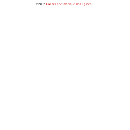
©2006
Conseil oecuménique des Eglises