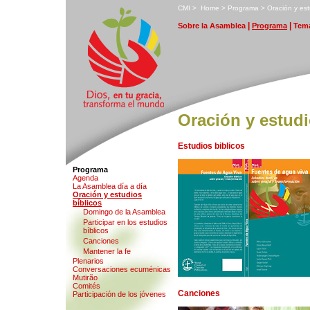
C
MI
>
H
ome
>
P
rograma
>
O
ración y est
|
|
S
obre la Asamblea
P
rograma
T
ema
Oración y estudi
Estudios biblicos
Programa
A
genda
L
a Asamblea día a día
O
ración y estudios
bíblicos
D
omingo de la Asamblea
Pa
r
ticipar en los estudios
bíblicos
Canc
i
ones
M
antener la fe
Pl
e
narios
Con
v
ersaciones ecuménicas
M
u
tirão
Comités
Canciones
Participación de los
j
óvenes