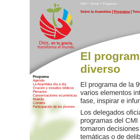
C
MI
>
H
ome
>
P
rograma
|
|
S
obre la Asamblea
P
rograma
T
ema
El program
diverso
Programa
A
genda
El programa de la 9
L
a Asamblea día a día
O
ración y estudios bíblicos
varios elementos in
Pl
e
narios
Con
v
ersaciones ecuménicas
fase, inspirar e inf
M
utirão
Com
i
tés
Pa
r
ticipación de los jóvenes
Los delegados ofici
programas del CMI d
tomaron decisiones 
temáticas o de delib