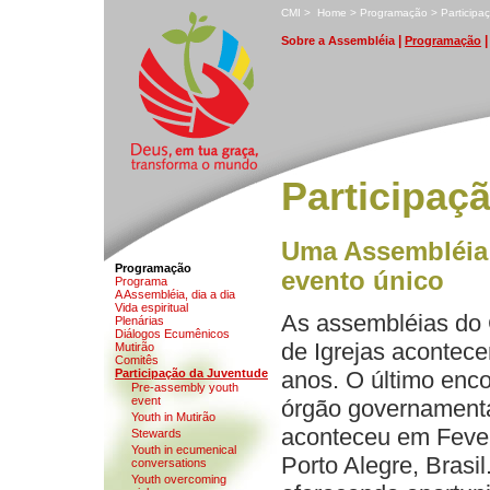
C
MI
>
H
ome
>
P
rogramação
>
P
a
rticip
|
S
obre a Assembléia
P
rogramação
Participaç
Uma Assembléia
Programação
evento único
P
r
ograma
A Ass
e
mbléia, dia a dia
V
ida espiritual
As assembléias do
P
l
enárias
D
iálogos Ecumênicos
de Igrejas acontec
M
utirão
C
o
mitês
P
a
rticipação da Juventude
anos. O último enco
Pre-assem
b
ly youth
event
órgão governament
Y
outh in Mutirão
aconteceu em Fever
Ste
w
ards
Yo
u
th in ecumenical
Porto Alegre, Brasi
conversations
Youth overcom
i
ng