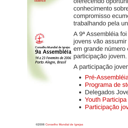
oferecendo oportuni
violence
conhecimento sobre
compromisso ecumên
trabalhando pela un
A 9ª Assembléia fo
jovens vão assumir 
em grande número e
participação jovem.
A participação jove
Pré-Assembléia
Programa de s
Delegados Jov
Youth Participa
Participação j
©2006
Conselho Mundial de Igrejas