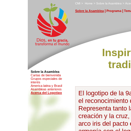
C
MI
>
H
ome
>
S
obre la Asamblea
>
A
ce
|
|
S
obre la Asamblea
P
rograma
T
ema
Inspi
trad
Sobre la Asamblea
Ca
r
tas de bienvenida
G
rupos especiales de
interés
A
m
erica latina y Brasil
Asam
b
leas anteriores
El logotipo de la
A
cerca del Logotipo
el reconocimiento 
Representa tanto 
creación y la cruz,
arco iris del pact