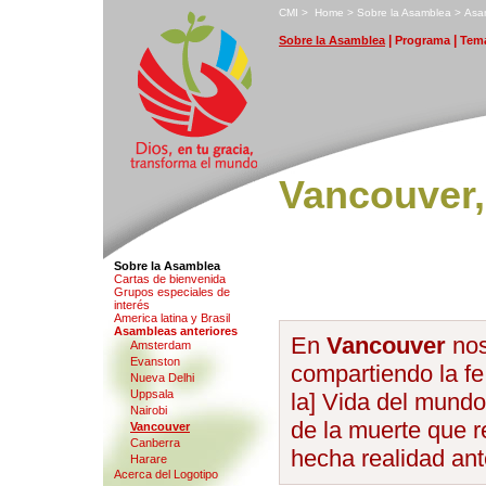
C
MI
>
H
ome
>
S
obre la Asamblea
>
A
sa
|
|
S
obre la Asamblea
P
rograma
T
ema
Vancouver, 
Sobre la Asamblea
Ca
r
tas de bienvenida
G
rupos especiales de
interés
A
m
erica latina y Brasil
A
sambleas anteriores
En
Vancouver
nos
Amst
e
rdam
Evanst
o
n
compartiendo la fe
N
u
eva Delhi
Uppsa
l
a
la] Vida del mundo
Na
i
robi
de la muerte que re
V
ancouver
Can
b
erra
hecha realidad ant
Harare
Acerca
d
el Logotipo