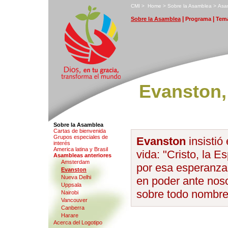
C
MI
>
H
ome
>
S
obre la Asamblea
>
A
sa
|
|
S
obre la Asamblea
P
rograma
T
ema
Evanston,
Sobre la Asamblea
Ca
r
tas de bienvenida
G
rupos especiales de
Evanston
insisti
interés
A
m
erica latina y Brasil
vida: "Cristo, la
A
sambleas anteriores
Amster
d
am
por esa esperanza,
E
vanston
N
u
eva Delhi
en poder ante noso
Uppsa
l
a
sobre todo nombre
Na
i
robi
V
ancouver
Can
b
erra
Harare
Acerca del L
o
gotipo