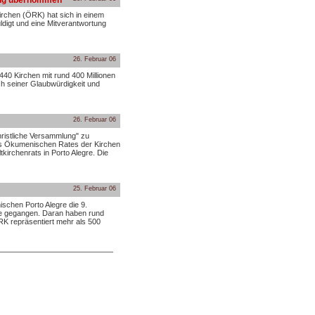
tung übernommen
rchen (ÖRK) hat sich in einem
ldigt und eine Mitverantwortung
26. Februar 06
440 Kirchen mit rund 400 Millionen
uch seiner Glaubwürdigkeit und
26. Februar 06
hristliche Versammlung" zu
 des Ökumenischen Rates der Kirchen
irchenrats in Porto Alegre. Die
25. Februar 06
ischen Porto Alegre die 9.
e gegangen. Daran haben rund
RK repräsentiert mehr als 500