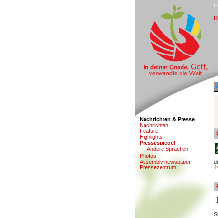
Ö
H
Nachrichten & Presse
N
a
chrichten
F
eature
Hi
g
hlights
P
ressespiegel
An
d
ere Sprachen
Pho
t
os
A
s
sembly newspaper
d
Pr
e
ssezentrum
[
S