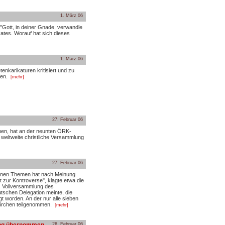
1. März 06
. "Gott, in deiner Gnade, verwandle
ates. Worauf hat sich dieses
1. März 06
nkarikaturen kritisiert und zu
en.
[mehr]
27. Februar 06
hen, hat an der neunten ÖRK-
 weltweite christliche Versammlung
27. Februar 06
ttenen Themen hat nach Meinung
 zur Kontroverse", klagte etwa die
 Vollversammlung des
tschen Delegation meinte, die
t worden. An der nur alle sieben
Kirchen teilgenommen.
[mehr]
26. Februar 06