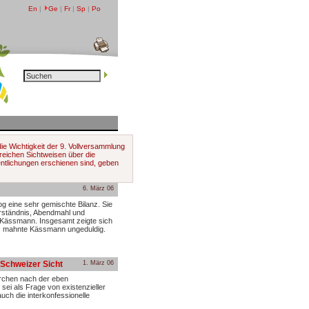
En
|
Ge
|
Fr
|
Sp
|
Po
die Wichtigkeit der 9. Vollversammlung
reichen Sichtweisen über die
entlichungen erschienen sind, geben
6. März 06
g eine sehr gemischte Bilanz. Sie
rständnis, Abendmahl und
t Kässmann. Insgesamt zeigte sich
in, mahnte Kässmann ungeduldig.
 Schweizer Sicht
1. März 06
irchen nach der eben
sei als Frage von existenzieller
ch die interkonfessionelle