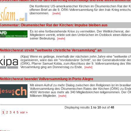
US-Kirchen haben sich für den Irak-Krieg entschuldigt und eine Mitverantwor
Die Konferenz US-amerikanischer Kirchen im Ökumenischen Rat der Ki
offenen Brief an die 9. ÖRK-Vollversammlung für den Irak-Krieg entschu
übernommen.
[mehr]
Kommentar: Ökumenischer Rat der Kirchen: Impulse bleiben aus
Es ist eine fortbestehende Krise zu vermelden. Der Weltkirchenrat, der 
Mitgliedern vertritt, erlebt seit den Umbrüchen im Ostblock einen Abbr
seiner Bedeutung.
[mehr]
Weltkirchenrat strebt "weltweite christliche Versammlung" an
(Kipa) Wenn es gelänge, innerhalb der nächsten zehn Jahre eine "weltweite c
organisieren, wäre das ein "revolutionärer Schritt", so der Generalsekretär
(ÖRK), Pfarrer Samuel Kobia, zum Abschluss der 9. Vollversammlung des Weltk
Versammlung ging am Donnerstag zu Ende.
[mehr]
Weltkirchenrat beendet Vollversammlung in Porto Alegre
Mit einem Aufruf zu mehr Dialog zwischen den Religionen ist im brasilian
Vollversammlung des Ökumenischen Rates der Kirchen (ÖRK) zu End
4000 Vertreter aus mehr als 340 Mitgliedskirchen teilgenommen. Der Ö
Millionen Mitglieder.
[mehr]
Displaying results
1 to 10
out of
48
1
2
3
4
5
vor >