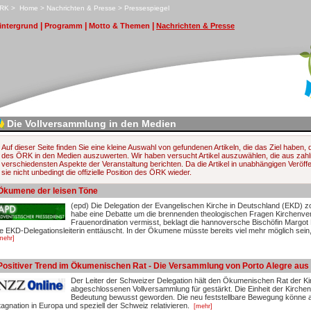
RK
>
H
ome
>
N
achrichten & Presse
>
P
ressespiegel
|
|
|
i
ntergrund
P
r
ogramm
M
otto & Themen
N
achrichten & Presse
Die Vollversammlung in den Medien
Auf dieser Seite finden Sie eine kleine Auswahl von gefundenen Artikeln, die das Ziel haben, 
des ÖRK in den Medien auszuwerten. Wir haben versucht Artikel auszuwählen, die aus zahl
verschiedensten Aspekte der Veranstaltung berichten. Da die Artikel in unabhängigen Veröff
sie nicht unbedingt die offizielle Position des ÖRK wieder.
Ökumene der leisen Töne
(epd) Die Delegation der Evangelischen Kirche in Deutschland (EKD) zo
habe eine Debatte um die brennenden theologischen Fragen Kirchenve
Frauenordination vermisst, beklagt die hannoversche Bischöfin Margo
ie EKD-Delegationsleiterin enttäuscht. In der Ökumene müsste bereits viel mehr möglich se
mehr]
Positiver Trend im Ökumenischen Rat - Die Versammlung von Porto Alegre aus
Der Leiter der Schweizer Delegation hält den Ökumenischen Rat der K
abgeschlossenen Vollversammlung für gestärkt. Die Einheit der Kirchen 
Bedeutung bewusst geworden. Die neu feststellbare Bewegung könne au
tagnation in Europa und speziell der Schweiz relativieren.
[mehr]