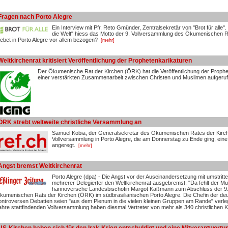
Fragen nach Porto Alegre
Ein Interview mit Pfr. Reto Gmünder, Zentralsekretär von "Brot für alle"
die Welt" hiess das Motto der 9. Vollversammlung des Ökumenischen R
ebet in Porto Alegre vor allem bezogen?
[mehr]
Weltkirchenrat kritisiert Veröffentlichung der Prophetenkarikaturen
Der Ökumenische Rat der Kirchen (ÖRK) hat die Veröffentlichung der Prophete
einer verstärkten Zusammenarbeit zwischen Christen und Muslimen aufgeruf
ÖRK strebt weltweite christliche Versammlung an
Samuel Kobia, der Generalsekretär des Ökumenischen Rates der Kirc
Vollversammlung in Porto Alegre, die am Donnerstag zu Ende ging, eine
angeregt.
[mehr]
Angst bremst Weltkirchenrat
Porto Alegre (dpa) - Die Angst vor der Auseinandersetzung mit umstri
mehrerer Delegierter den Weltkirchenrat ausgebremst. "Da fehlt der Mut
hannoversche Landesbischöfin Margot Käßmann zum Abschluss der 9.
kumenischen Rats der Kirchen (ÖRK) im südbrasilianischen Porto Alegre. Die Chefin der deu
ontroversen Debatten seien "aus dem Plenum in die vielen kleinen Gruppen am Rande" verleg
ahre stattfindenden Vollversammlung haben diesmal Vertreter von mehr als 340 christlichen 