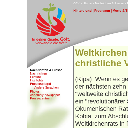
ÖRK
>
H
ome
>
N
achrichten & Presse
>
|
|
H
i
ntergrund
P
r
ogramm
M
otto & 
Weltkirchenr
christliche
Nachrichten & Presse
N
a
chrichten
F
eature
(Kipa)
Wenn es gel
Hi
g
hlights
P
ressespiegel
der nächsten zehn 
An
d
ere Sprachen
Pho
t
os
"weltweite christl
A
s
sembly newspaper
Pr
e
ssezentrum
ein "revolutionärer
Ökumenischen Rate
Kobia, zum Abschl
Weltkirchenrats in