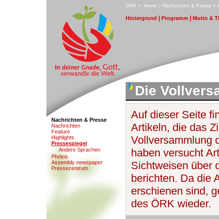
ÖRK
>
H
ome
>
N
achrichten & Presse
>
|
|
H
i
ntergrund
P
r
ogramm
M
otto & 
Die Vollver
Auf dieser Seite f
Nachrichten & Presse
Artikeln, die das Z
N
a
chrichten
F
eature
Vollversammlung 
Hi
g
hlights
P
ressespiegel
An
d
ere Sprachen
haben versucht Art
Pho
t
os
A
s
sembly newspaper
Sichtweisen über 
Pr
e
ssezentrum
berichten. Da die 
erschienen sind, ge
des ÖRK wieder.