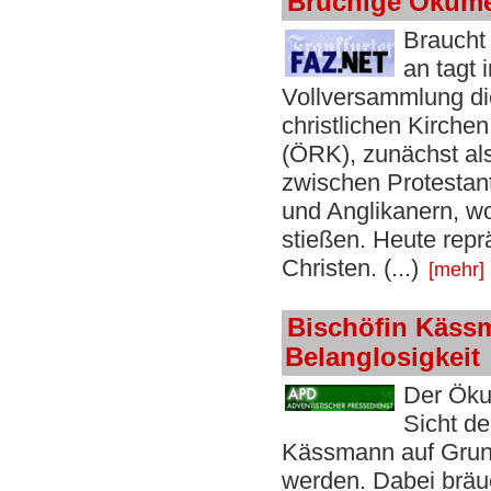
Brüchige Ökum
Braucht
an tagt 
Vollversammlung d
christlichen Kirchen
(ÖRK), zunächst a
zwischen Protestant
und Anglikanern, w
stießen. Heute repr
Christen. (...)
[mehr]
Bischöfin Kässm
Belanglosigkeit
Der Öku
Sicht d
Kässmann auf Grund 
werden. Dabei bräu