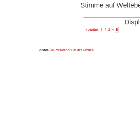
Stimme auf Welteb
Displ
< zurück
1
2
3
4
5
©2006
Ökumenischer Rat der Kirchen