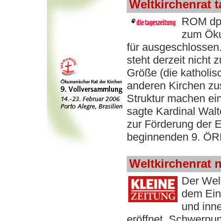
Weltkirchenrat t
ROM dpa 
zum Öku
für ausgeschlossen.
steht derzeit nicht
Größe (die katholis
anderen Kirchen zu
Struktur machen ein
sagte Kardinal Walt
zur Förderung der E
beginnenden 9. ÖRK
Weltkirchenrat 
Der Welt
dem Ein
und inn
eröffnet. Schwerpu