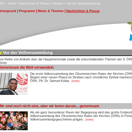
RK
>
H
ome
>
N
achrichten & Presse
>
F
eature
>
V
or der Vollversammlung
|
|
|
i
ntergrund
P
rogramm
M
otto & Themen
N
achrichten & Presse
Vor der Vollversammlung
ine Reihe von Artikeln über die Hauptmerkmale sowie die entscheidenden Themen der 9. ÖR
örter
Gemeinsam die Welt verwandeln
Die erste Vollversammlung des Ökumenischen Rates der Kirchen (ÖRK)
Beginn einer neuen Phase im Streben nach christlicher Einheit markiere
ÖRK, Pfr. Dr. Samuel Kobia.
[mehr]
Wir sind noch nicht eins, aber wir beten darum... gemeinsam
Als ein ganz besonderer Raum der Begegnung wird das große Gottesdi
Vollversammlung des Ökumenischen Rates der Kirchen (ÖRK) in Porto
Vollversammlungsgeschehen prägen.
[mehr]