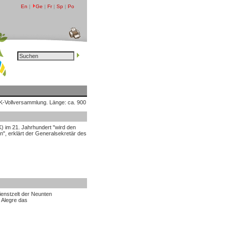
En
|
Ge
|
Fr
|
Sp
|
Po
K-Vollversammlung. Länge: ca. 900
 im 21. Jahrhundert "wird den
n", erklärt der Generalsekretär des
enstzelt der Neunten
 Alegre das