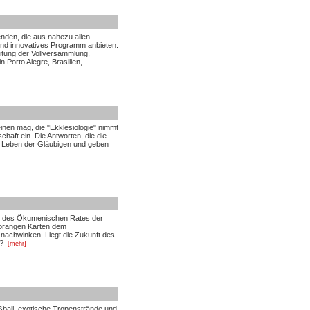
nden, die aus nahezu allen
s und innovatives Programm anbieten.
itung der Vollversammlung,
 Porto Alegre, Brasilien,
nen mag, die "Ekklesiologie" nimmt
chaft ein. Die Antworten, die die
he Leben der Gläubigen und geben
ng des Ökumenischen Rates der
 orangen Karten dem
 nachwinken. Liegt die Zukunft des
?
[mehr]
ball, exotische Tropenstrände und