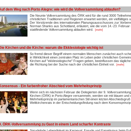
Auf dem Weg nach Porto Alegre: wie wird die Vollversammlung ablaufen?
Die Neunte Vollversammlung des ÖRK wird für die rund 3000 Teilnehme
christlichen Traditionen und Regionen erwartet werden, ein vielfältige
Der Vorsitzende des internationalen Planungsausschusses zur Vorbere
Norman Shanks aus Schottland, erläutert, wie die vom 14.-23. Februar in
stattfindende Vollversammlung ablaufen wird.
[mehr]
Die Kirchen und die Kirche: warum die Ekklesiologie wichtig ist
So fremd dieser Begriff einem normalen Menschen zunächst auch schei
in Wirklichkeit einen zentralen Platz im Leben jeder christlichen Gemeins
Kirchen auf "ekklesiologische" Fragen geben, beeinflussen das täglic
die Richtung bei der Suche nach der christlichen Einheit vor.
[mehr]
Konsensus - Ein farbenfroher Abschied vom Mehrheitsprinzip
Wenn sich im nächsten Februar die Delegierten der 9. Vollversammlu
Kirchen (ÖRK) in Porto Alegre versammeln, werden sie mit blauen und
Mehrheitsprinzip im parlamentarischen Stil einen letzten Abschiedsgruß
Weltkirchenrats in der Entscheidungsfindung nach dem Konsensprinzip
9. ÖRK-Vollversammlung zu Gast in einem Land scharfer Kontraste
Sprudelnde Lebendigkeit im Karneval, Freude und Fanatismus beim Fuß