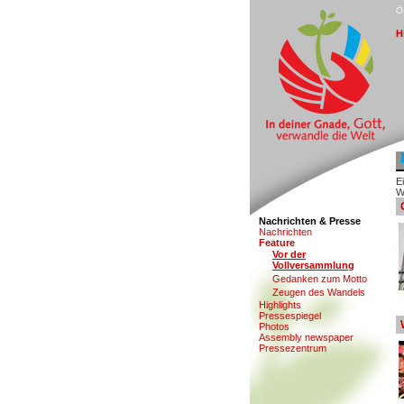
Ö
H
E
W
Nachrichten & Presse
N
a
chrichten
F
eature
V
or der
Vollversammlung
G
edanken zum Motto
Z
eugen des Wandels
High
l
ights
P
r
essespiegel
Pho
t
os
A
s
sembly newspaper
Pr
e
ssezentrum