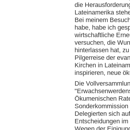
die Herausforderung
Lateinamerika stehe
Bei meinem Besuch,
habe, habe ich gesp
wirtschaftliche Ern
versuchen, die Wund
hinterlassen hat, z
Pilgerreise der eva
Kirchen in Lateinam
inspirieren, neue ö
Die Vollversammlun
"Erwachsenwerdens"
Ökumenischen Rates
Sonderkommission z
Delegierten sich au
Entscheidungen im 
Wegen der Einigung