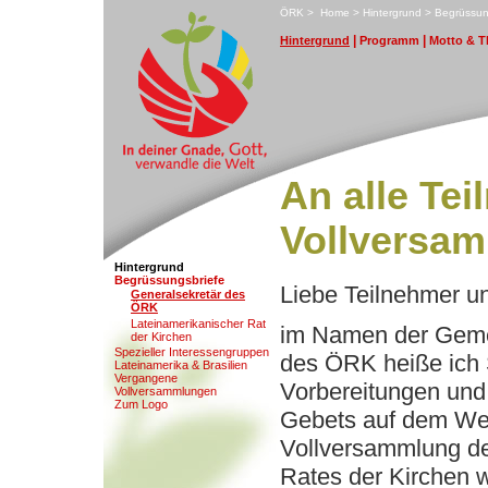
ÖRK
>
H
ome
>
H
i
ntergrund
>
B
egrüssun
|
|
H
i
ntergrund
P
rogramm
M
otto & 
An alle Te
Vollversa
Hintergrund
B
egrüssungsbriefe
Liebe Teilnehmer u
G
eneralsekretär des
ÖRK
L
atein­amerikanischer Rat
im Namen der Geme
der Kirchen
S
pezieller Interessengruppen
des ÖRK heiße ich 
L
a
teinamerika & Brasilien
V
ergangene
Vorbereitungen un
Vollversammlungen
Z
um Logo
Gebets auf dem We
Vollversammlung d
Rates der Kirchen 