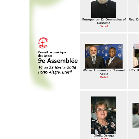
Metropolitan Dr Gennadios of
Rev. D
Sassima
Detail
Rev. 
Walter Altmann and Samuel
Kobia
Detail
Ofelia Ortega
Detail