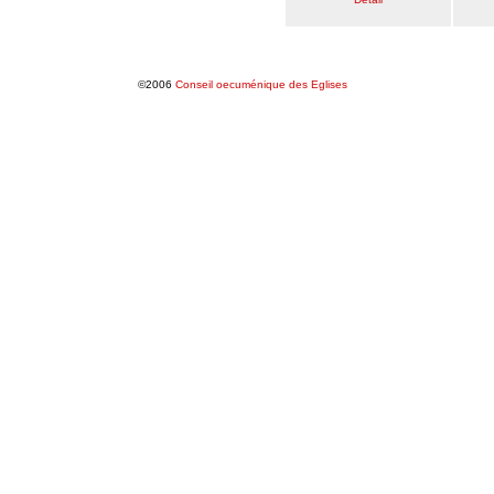
©2006
Conseil oecuménique des Eglises