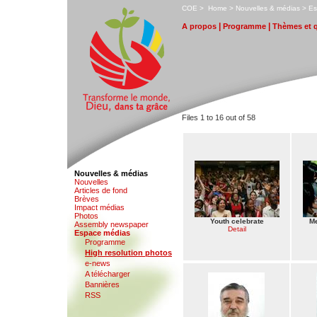
C
OE
>
H
ome
>
N
ouvelles & médias
>
E
|
|
A
propos
P
rogramme
T
hèmes et 
Files 1 to 16 out of 58
Nouvelles & médias
N
o
uvelles
A
r
ticles de fond
B
rèves
I
m
pact médias
Photo
s
Youth celebrate
Me
Assemb
l
y newspaper
Detail
E
space médias
Pro
g
ramme
H
i
gh resolution photos
e-ne
w
s
A télécharger
Bannières
RSS