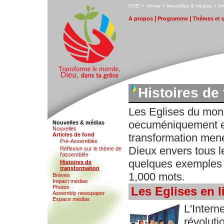
C
OE
>
H
ome
>
N
ouvelles & médias
>
A
r
|
|
A
p
ropos
P
r
ogramme
T
hèmes et 
Histoires de
Les Eglises du mond
oecuméniquement e
Nouvelles & médias
N
o
uvelles
A
rticles de fond
transformation mené
Pré-Ass
e
mblée
Dieux envers tous le
Ré
f
lexion sur le thème de
l'assemblée
quelques exemples 
H
i
stoires de
transformation
1,000 mots.
B
rèves
I
m
pact médias
Photo
s
Les Eglises en l
Assemb
l
y newspaper
Espace mé
d
ias
L'Inter
révolutio