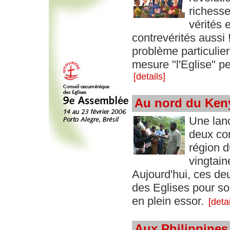
richesse
vérités 
contrevérités aussi !
problème particulie
mesure "l'Eglise" p
[details]
Au nord du Keny
Une lanc
deux co
région d
vingtain
Aujourd'hui, ces de
des Eglises pour sor
en plein essor.
[detai
Aux Philippines,