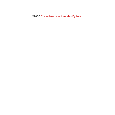
©2006
Conseil oecuménique des Eglises