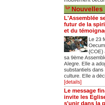
Nouvelles 
L'Assemblée se
futur de la spiri
et du témoigna
Le 23 f
Oecumé
(COE) a
sa 9ème Assemblée
Alegre. Elle a ad
substantiels dans 
culture. Elle a déc
[details]
Le message fin
invite les Egli
s'unir dans la p