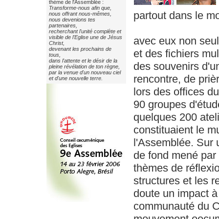
thème de l'Assemblée :
Transforme-nous afin que,
partout dans le m
nous offrant nous-mêmes,
nous devenions tes
partenaires,
recherchant l'unité complète et
visible de l'Eglise une de Jésus
avec eux non seu
Christ,
devenant les prochains de
et des fichiers mu
tous,
dans l'attente et le désir de la
des souvenirs d'u
pleine révélation de ton règne,
par la venue d'un nouveau ciel
rencontre, de prièr
et d'une nouvelle terre.
lors des offices du
90 groupes d'étude
quelques 200 ateli
constituaient le mu
l'Assemblée. Sur u
de fond mené par 
thèmes de réflexion
structures et les r
doute un impact à 
communauté du CO
mouvement oecum