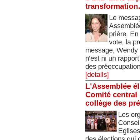
transformation
Le messag
Assemblée 
prière. En
vote, la p
message, Wendy Ev
n'est ni un rapport
des préoccupations
[details]
L'Assemblée él
Comité central
collège des pr
Les org
Consei
Eglises
des élections qui o