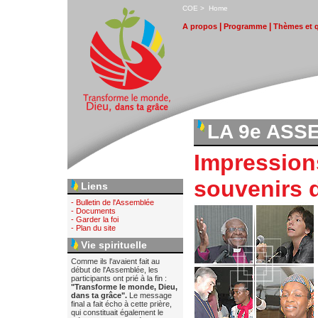
C
OE
>
H
ome
|
|
A
propos
P
rogramme
T
hèmes et 
LA 9e ASS
Impressions
souvenirs 
Liens
- Bulletin de l'Assemblée
- Documents
- Garder la foi
- Plan du site
Vie spirituelle
Comme ils l'avaient fait au
début de l'Assemblée, les
participants ont prié à la fin :
"Transforme le monde, Dieu,
dans ta grâce".
Le message
final a fait écho à cette prière,
qui constituait également le