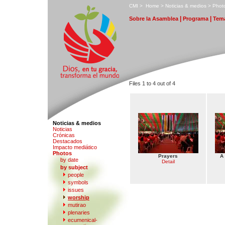
C
MI
>
H
ome
>
N
oticias & medios
>
P
hot
|
|
S
obre la Asamblea
P
r
ograma
T
ema
Files 1 to 4 out of 4
Noticias & medios
N
o
ticias
Crón
i
cas
D
estacados
I
m
pacto mediático
P
hotos
Prayers
A
by date
Detail
b
y subject
people
s
y
mbols
iss
u
es
w
orship
mutir
a
o
p
l
enaries
e
cumenical-