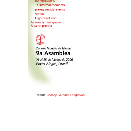
conversations
in
f
ormal-moments
pre-assembly e
v
ents
Venue
Hi
g
h-resolution
Assembly newspaper
Sala de prensa
©2006
Consejo Mundial de Iglesias