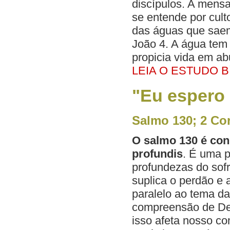
discípulos. A mens
se entende por cult
das águas que saem
João 4. A água tem
propicia vida em a
LEIA O ESTUDO B
"Eu espero 
Salmo 130; 2 Cor
O salmo 130 é con
profundis
. É uma 
profundezas do sof
suplica o perdão e 
paralelo ao tema d
compreensão de De
isso afeta nosso c