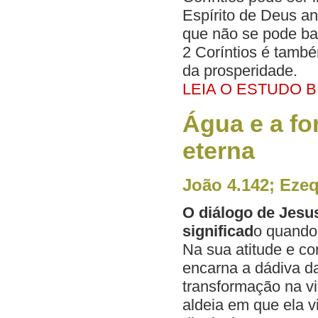
Espírito de Deus a
que não se pode bar
2 Coríntios é també
da prosperidade.
LEIA O ESTUDO B
Água e a fon
eterna
João 4.142; Ezeq
O diálogo de Jesu
significad
o quando
Na sua atitude e c
encarna a dádiva da
transformação na v
aldeia em que ela v