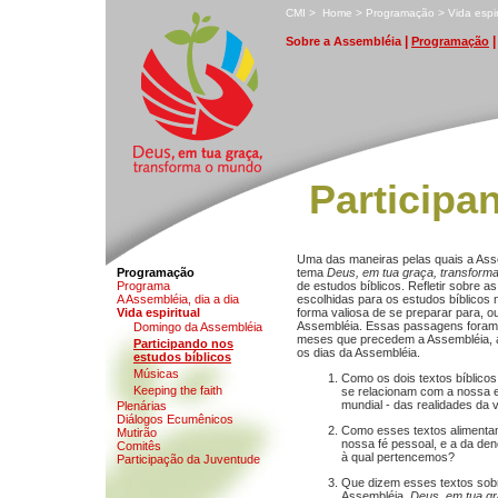
C
MI
>
H
ome
>
P
rogramação
>
V
ida espir
|
S
obre a Assembléia
P
rogramação
Participa
Uma das maneiras pelas quais a Ass
Programação
tema
Deus, em tua graça, transfor
P
r
ograma
de estudos bíblicos. Refletir sobre 
A Ass
e
mbléia, dia a dia
escolhidas para os estudos bíblicos 
V
ida espiritual
forma valiosa de se preparar para, 
Assembléia. Essas passagens foram
D
omingo da Assembléia
meses que precedem a Assembléia, 
P
a
rticipando nos
os dias da Assembléia.
estudos bíblicos
M
úsicas
Como os dois textos bíblicos
K
eeping the faith
se relacionam com a nossa ex
mundial - das realidades da 
P
l
enárias
D
i
álogos Ecumênicos
Como esses textos alimenta
M
u
tirão
nossa fé pessoal, e a da de
C
o
mitês
à qual pertencemos?
Participação da
J
uventude
Que dizem esses textos sob
Assembléia,
Deus, em tua gr