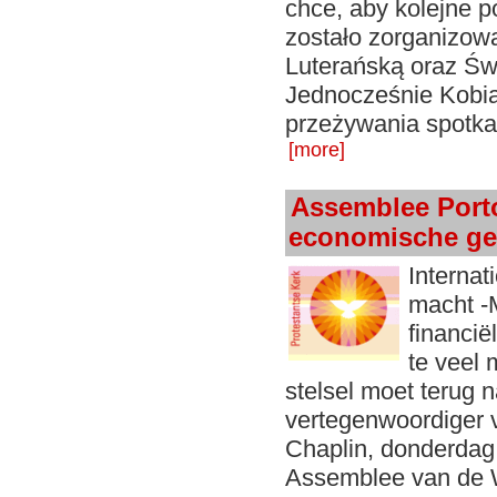
chce, aby kolejne
zostało zorganizow
Luterańską oraz Ś
Jednocześnie Kobi
przeżywania spotk
[more]
Assemblee Porto
economische ge
Internat
macht -M
financië
te veel 
stelsel moet terug 
vertegenwoordiger 
Chaplin, donderdag 
Assemblee van de 