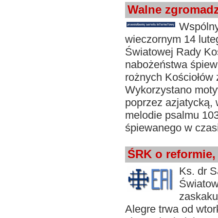
Walne zgromadze
Wspóln
wieczornym 14 lute
Światowej Rady Koś
nabożeństwa śpiewał
rożnych Kościołów 
Wykorzystano motywy
poprzez azjatycką, 
melodie psalmu 103
śpiewanego w czasi
ŚRK o reformie, 
Ks. dr S
Światow
zaskaku
Alegre trwa od wto