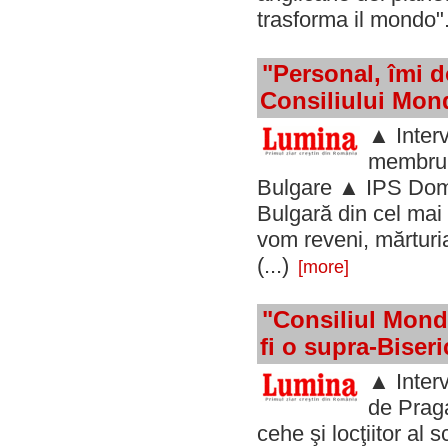
trasforma il mondo"
"Personal, îmi 
Consiliului Mondi
▲ Interv
membru a
Bulgare ▲ IPS Domet
Bulgară din cel ma
vom reveni, mărturi
(...)
[more]
"Consiliul Mondia
fi o supra-Biseri
▲ Interv
de Praga
cehe şi locţiitor al 