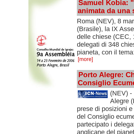
Samuel Kobia: "L
animata da una 
Roma (NEV), 8 marz
(Brasile), la IX As
delle chiese (CEC, 
delegati di 348 chie
pianeta, con il tema
[more]
Porto Alegre: C
Consiglio Ecume
(NEV) - 
Alegre (
prese di posizioni e
del Consiglio ecum
partecipato i delega
anglicane del pianet