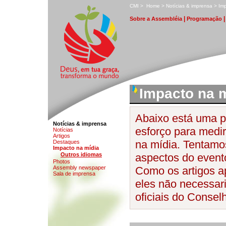
C
MI
>
H
ome
>
N
otícias & imprensa
>
I
mp
|
S
obre a Assembléia
P
rogramação
Impacto na 
Abaixo está uma p
Notícias & imprensa
esforço para medi
Notíci
a
s
A
r
tigos
na mídia. Tentamos
D
estaques
I
mpacto na mídia
O
utros idiomas
aspectos do event
Photos
Ass
e
mbly newspaper
Como os artigos a
Sa
l
a de imprensa
eles não necessari
oficiais do Consel