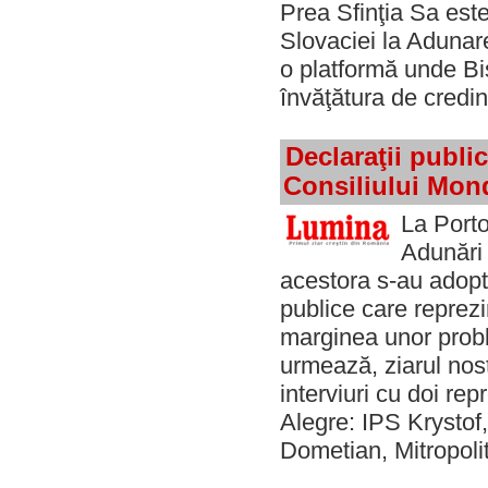
Prea Sfinţia Sa este 
Slovaciei la Adunar
o platformă unde Bis
învăţătura de cred
Declaraţii publi
Consiliului Mondi
La Porto
Adunări 
acestora s-au adoptat
publice care reprezi
marginea unor probl
urmează, ziarul nos
interviuri cu doi rep
Alegre: IPS Krystof
Dometian, Mitropolit