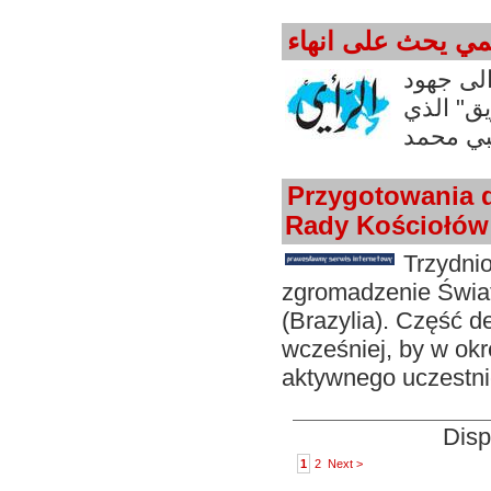
مي يحث على انهاء
لى جهود
ق" الذي
Przygotowania 
Rady Kościołów
Trzydni
zgromadzenie Świat
(Brazylia). Część 
wcześniej, by w ok
aktywnego uczestn
Disp
1
2
Next >