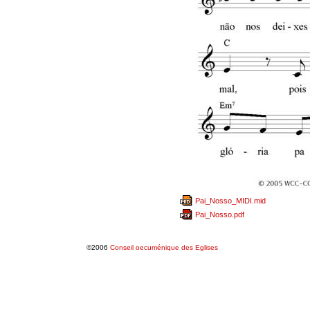
Pai_Nosso_MIDI.mid
Pai_Nosso.pdf
©2006
Conseil oecuménique des Eglises