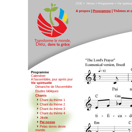
C
OE
>
H
ome
>
P
rogramme
>
V
ie spiritue
|
|
A p
r
opos
P
rogramme
T
hèmes et 
Programme
Ca
l
endrier
A l'a
s
semblée, jour après jour
V
ie spirituelle
D
imanche de l'Assemblée
E
tudes bibliques
Ch
a
nts
Chant d
u
thème 1
Chant du thè
m
e 2
Chant du thème
3
Chant du thème
4
J
ikele
Pa
i
nosso
Pelas d
o
res deste
mundo