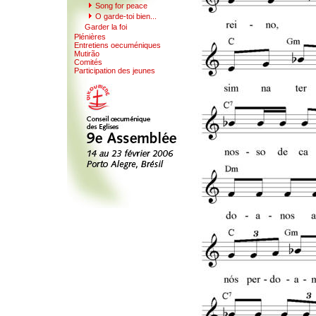
Son
g
for peace
O garde-toi
b
ien...
Garder la
f
oi
Plénières
Entretiens oecuméni
q
ues
Mutirão
Comités
Participation des jeunes