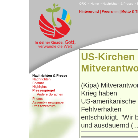
ÖRK
>
H
ome
>
N
achrichten & Presse
>
|
|
H
i
ntergrund
P
r
ogramm
M
otto & 
US-Kirchen
Mitverantwo
Nachrichten & Presse
N
a
chrichten
F
eature
(Kipa) Mitverantwor
Hi
g
hlights
P
ressespiegel
Krieg haben
An
d
ere Sprachen
Pho
t
os
US-amerikanische 
A
s
sembly newspaper
Pr
e
ssezentrum
Fehlverhalten
entschuldigt. "Wir
und ausdauernd (...