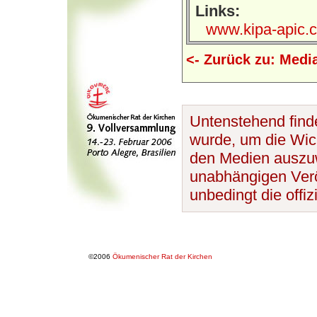
Links:
www.kipa-apic.c
<- Zurück zu: Medi
Untenstehend finde
wurde, um die Wic
den Medien auszuwe
unabhängigen Veröf
unbedingt die offi
©2006
Ökumenischer Rat der Kirchen