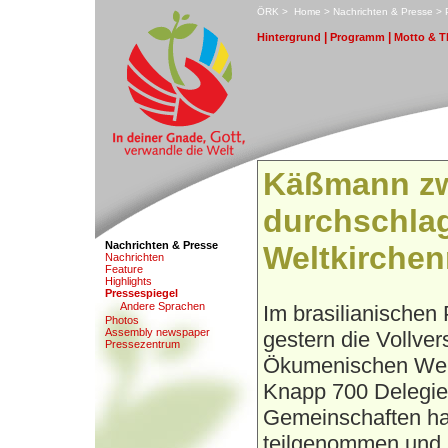
ÖRK
>
H
ome
>
N
achrichten & Presse
>
|
|
H
i
ntergrund
P
r
ogramm
M
otto & 
Käßmann zw
durchschla
Nachrichten & Presse
Weltkirchen
N
a
chrichten
F
eature
Hi
g
hlights
P
ressespiegel
An
d
ere Sprachen
Im brasilianischen 
Pho
t
os
A
s
sembly newspaper
gestern die Vollv
Pr
e
ssezentrum
Ökumenischen Welt
Knapp 700 Delegier
Gemeinschaften ha
teilgenommen und ü