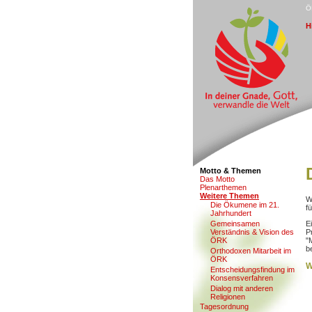
Ö
H
Motto & Themen
D
as Motto
P
l
enarthemen
W
eitere Themen
W
Di
e
Ökumene im 21.
f
Jahrhundert
G
emeinsamen
E
Verständnis & Vision des
P
ÖRK
"
b
O
r
thodoxen Mitarbeit im
ÖRK
W
En
t
scheidungsfindung im
Konsensverfahren
Di
a
log mit anderen
Religionen
Tage
s
ordnung