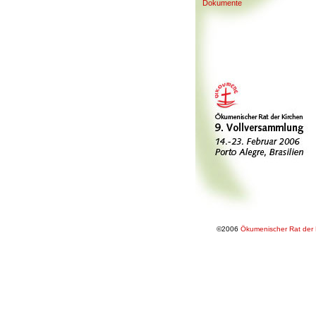
Do
k
umente
©2006
Ökumenischer Rat der 