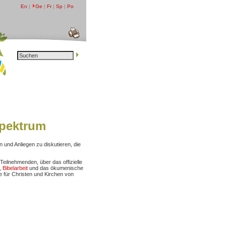
En
|
Ge
|
Fr
|
Sp
|
Po
spektrum
und Anliegen zu diskutieren, die
Teilnehmenden, über das offizielle
,
Bibelarbeit
und das ökumenische
e für Christen und Kirchen von