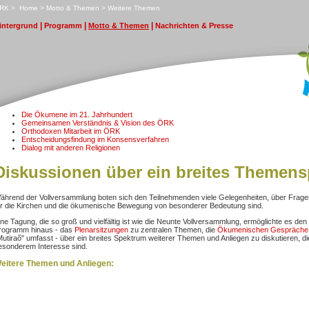
RK
>
H
ome
>
M
otto & Themen
>
W
eitere Themen
|
|
|
i
ntergrund
P
rogramm
M
otto & Themen
N
achrichten & Presse
Die Ökumene im 21. Jahrhundert
Gemeinsamen Verständnis & Vision des ÖRK
Orthodoxen Mitarbeit im ÖRK
Entscheidungsfindung im Konsensverfahren
Dialog mit anderen Religionen
Diskussionen über ein breites Themen
ährend der Vollversammlung boten sich den Teilnehmenden viele Gelegenheiten, über Fragen 
ür die Kirchen und die ökumenische Bewegung von besonderer Bedeutung sind.
ine Tagung, die so groß und vielfältig ist wie die Neunte Vollversammlung, ermöglichte es den 
rogramm hinaus - das
Plenarsitzungen
zu zentralen Themen, die
Ökumenischen Gespräche
Mutiraõ" umfasst - über ein breites Spektrum weiterer Themen und Anliegen zu diskutieren, di
esonderem Interesse sind.
eitere Themen und Anliegen: