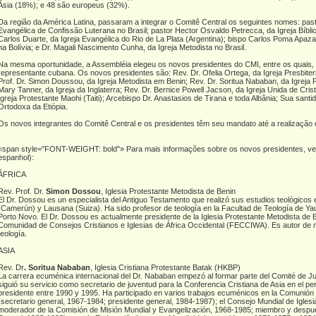
Ásia (18%); e 48 são europeus (32%).
Da região da América Latina, passaram a integrar o Comitê Central os seguintes nomes: pasto
Evangélica de Confissão Luterana no Brasil; pastor Hector Osvaldo Petrecca, da Igreja Bíblic
Carlos Duarte, da Igreja Evangélica do Rio de La Plata (Argentina); bispo Carlos Poma Apaza
na Bolívia; e Dr. Magali Nascimento Cunha, da Igreja Metodista no Brasil.
Na mesma oportunidade, a Assembléia elegeu os novos presidentes do CMI, entre os quais, 
representante cubana. Os novos presidentes são: Rev. Dr. Ofelia Ortega, da Igreja Presbit
Prof. Dr. Simon Doussou, da Igreja Metodista em Benin; Rev. Dr. Soritua Nababan, da Igreja P
Mary Tanner, da Igreja da Inglaterra; Rev. Dr. Bernice Powell Jacson, da Igreja Unida de Cr
Igreja Protestante Maohi (Taiti); Arcebispo Dr. Anastasios de Tirana e toda Albânia; Sua sant
Ortodoxa da Etiópia.
Os novos integrantes do Comitê Central e os presidentes têm seu mandato até a realização
<span style="FONT-WEIGHT: bold"» Para mais informações sobre os novos presidentes, veja
espanhol):
ÁFRICA
Rev. Prof. Dr.
Simon Dossou
, Iglesia Protestante Metodista de Benin
El Dr. Dossou es un especialista del Antiguo Testamento que realizó sus estudios teológicos
(Camerún) y Lausana (Suiza). Ha sido profesor de teología en la Facultad de Teología de Yaun
Porto Novo. El Dr. Dossou es actualmente presidente de la Iglesia Protestante Metodista de B
Comunidad de Consejos Cristianos e Iglesias de África Occidental (FECCIWA). Es autor de m
teología.
ASIA
Rev. Dr
. Soritua Nababan
, Iglesia Cristiana Protestante Batak (HKBP)
La carrera ecuménica internacional del Dr. Nababan empezó al formar parte del Comité de Ju
siguió su servicio como secretario de juventud para la Conferencia Cristiana de Asia en el 
presidente entre 1990 y 1995. Ha participado en varios trabajos ecuménicos en la Comunión 
(secretario general, 1967-1984; presidente general, 1984-1987); el Consejo Mundial de Igles
moderador de la Comisión de Misión Mundial y Evangelización, 1968-1985; miembro y desp