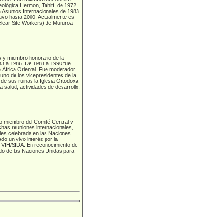
Teológica Hermon, Tahití, de 1972
a Asuntos Internacionales de 1983
tuvo hasta 2000. Actualmente es
uclear Site Workers) de Mururoa
s y miembro honorario de la
83 a 1986. De 1981 a 1990 fue
e África Oriental. Fue moderador
uno de los vicepresidentes de la
de sus ruinas la Iglesia Ortodoxa
a salud, actividades de desarrollo,
do miembro del Comité Central y
chas reuniones internacionales,
ales celebrada en las Naciones
ado un vivo interés por la
re VIH/SIDA. En reconocimiento de
nado de las Naciones Unidas para