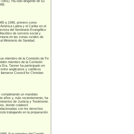
-1991). Ha sido dirigente de su
998.
1985 a 1996, primero como
América Latina y el Caribe en el
ctora del Seminario Evangélico
facético de servicio social y
taria en las zonas rurales de
l Ministerio de Sanidad.
Fue miembro de la Comisión de Fe
mbién miembro de la Comisión
 Dra. Tanner ha participado en
entre anglicanos y católicos
llamarse Council for Christian
te completando un mandato
nte años y, más recientemente, ha
nisterios de Justicia y Testimonio.
dos, donde colaboró
relacionadas con los derechos
está trabajando en la preparación
a 1988. Fue miembro del Comité