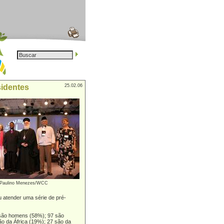
sidentes
25.02.06
Paulino Menezes/WCC
 atender uma série de pré-
 são homens (58%); 97 são
ão da África (19%); 27 são da