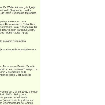
r Dr. Walter Altmann, da Igreja
a Cristã (Argentina); pastor
, da Igreja Evangélica Metodista
pela primeira vez, uma
eriana Reformada em Cuba; Rev.
rotestante Batak (Indonésia); Dr.
isto (USA); John Taroanui Doom,
idade Abune Paulos, Igreja
 da próxima assembléia.
 sua biografia logo abaixo (em
 en Porto Novo (Benin), Yaundé
dé y en el Instituto Teológico de
enin y presidente de la
uchos libros y artículos de
ventud del CMI en 1961, a lo que
período 1963-1967 y como
de Iglesias de Indonesia
ias (vicepresidente y después
ués vicemoderador del Comité