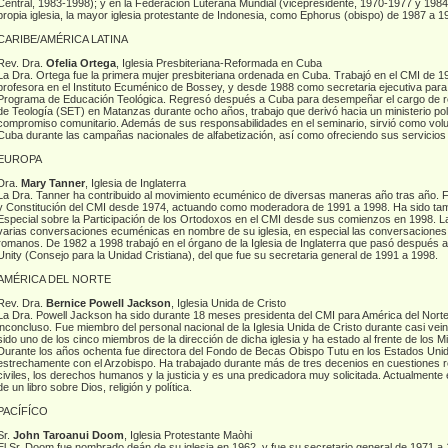
Central, 1983-1998); y en la Federación Luterana Mundial (vicepresidente, 1970-1977 y 1984
propia iglesia, la mayor iglesia protestante de Indonesia, como Ephorus (obispo) de 1987 a 1
CARIBE/AMÉRICA LATINA
Rev. Dra.
Ofelia Ortega
, Iglesia Presbiteriana-Reformada en Cuba
La Dra. Ortega fue la primera mujer presbiteriana ordenada en Cuba. Trabajó en el CMI de 
profesora en el Instituto Ecuménico de Bossey, y desde 1988 como secretaria ejecutiva para 
Programa de Educación Teológica. Regresó después a Cuba para desempeñar el cargo de re
de Teología (SET) en Matanzas durante ocho años, trabajo que derivó hacia un ministerio poli
compromiso comunitario. Además de sus responsabilidades en el seminario, sirvió como volun
Cuba durante las campañas nacionales de alfabetización, así como ofreciendo sus servicios a
EUROPA
Dra.
Mary Tanner
, Iglesia de Inglaterra
La Dra. Tanner ha contribuido al movimiento ecuménico de diversas maneras año tras año. 
y Constitución del CMI desde 1974, actuando como moderadora de 1991 a 1998. Ha sido ta
Especial sobre la Participación de los Ortodoxos en el CMI desde sus comienzos en 1998. La
varias conversaciones ecuménicas en nombre de su iglesia, en especial las conversaciones 
romanos. De 1982 a 1998 trabajó en el órgano de la Iglesia de Inglaterra que pasó después a 
Unity (Consejo para la Unidad Cristiana), del que fue su secretaria general de 1991 a 1998.
AMÉRICA DEL NORTE
Rev. Dra.
Bernice Powell Jackson
, Iglesia Unida de Cristo
La Dra. Powell Jackson ha sido durante 18 meses presidenta del CMI para América del Nor
inconcluso. Fue miembro del personal nacional de la Iglesia Unida de Cristo durante casi vei
sido uno de los cinco miembros de la dirección de dicha iglesia y ha estado al frente de los Mi
Durante los años ochenta fue directora del Fondo de Becas Obispo Tutu en los Estados Uni
estrechamente con el Arzobispo. Ha trabajado durante más de tres decenios en cuestiones 
civiles, los derechos humanos y la justicia y es una predicadora muy solicitada. Actualmente 
de un libro sobre Dios, religión y política.
PACÍFÍCO
Sr.
John Taroanui Doom
, Iglesia Protestante Maòhi
El Sr. Doom fue nombrado deán de su iglesia en 1962, y fue su secretario general de 1971 