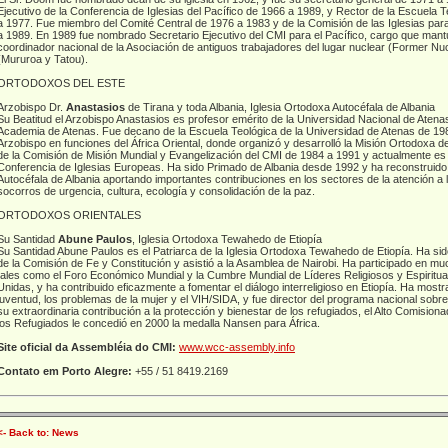
Ejecutivo de la Conferencia de Iglesias del Pacífico de 1966 a 1989, y Rector de la Escuela 
a 1977. Fue miembro del Comité Central de 1976 a 1983 y de la Comisión de las Iglesias par
a 1989. En 1989 fue nombrado Secretario Ejecutivo del CMI para el Pacífico, cargo que man
coordinador nacional de la Asociación de antiguos trabajadores del lugar nuclear (Former N
(Mururoa y Tatou).
ORTODOXOS DEL ESTE
Arzobispo Dr.
Anastasios
de Tirana y toda Albania, Iglesia Ortodoxa Autocéfala de Albania
Su Beatitud el Arzobispo Anastasios es profesor emérito de la Universidad Nacional de Atena
Academia de Atenas. Fue decano de la Escuela Teológica de la Universidad de Atenas de 19
Arzobispo en funciones del África Oriental, donde organizó y desarrolló la Misión Ortodoxa d
de la Comisión de Misión Mundial y Evangelización del CMI de 1984 a 1991 y actualmente es 
Conferencia de Iglesias Europeas. Ha sido Primado de Albania desde 1992 y ha reconstruido 
Autocéfala de Albania aportando importantes contribuciones en los sectores de la atención a l
socorros de urgencia, cultura, ecología y consolidación de la paz.
ORTODOXOS ORIENTALES
Su Santidad
Abune Paulos
, Iglesia Ortodoxa Tewahedo de Etiopía
Su Santidad Abune Paulos es el Patriarca de la Iglesia Ortodoxa Tewahedo de Etiopía. Ha si
de la Comisión de Fe y Constitución y asistió a la Asamblea de Nairobi. Ha participado en mu
tales como el Foro Económico Mundial y la Cumbre Mundial de Líderes Religiosos y Espiritu
Unidas, y ha contribuido eficazmente a fomentar el diálogo interreligioso en Etiopía. Ha mostr
juventud, los problemas de la mujer y el VIH/SIDA, y fue director del programa nacional sob
su extraordinaria contribución a la protección y bienestar de los refugiados, el Alto Comisio
los Refugiados le concedió en 2000 la medalla Nansen para África.
Site oficial da Assembléia do CMI:
www.wcc-assembly.info
Contato em Porto Alegre:
+55 / 51 8419.2169
<- Back to: News