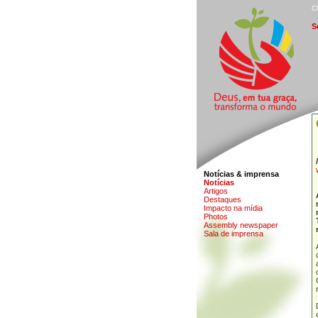
C
S
Notícias & imprensa
N
o
tícias
A
rtigos
D
estaques
I
mpacto na mídia
Photos
Ass
e
mbly newspaper
Sa
l
a de imprensa