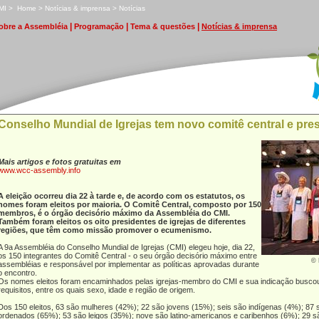
MI
>
H
ome
>
N
otícias & imprensa
>
N
o
tícias
|
|
|
obre a Assembléia
P
rogramação
T
ema & questões
N
otícias & imprensa
Conselho Mundial de Igrejas tem novo comitê central e pre
Mais artigos e fotos gratuitas em
www.wcc-assembly.info
A eleição ocorreu dia 22 à tarde e, de acordo com os estatutos, os
nomes foram eleitos por maioria. O Comitê Central, composto por 150
membros, é o órgão decisório máximo da Assembléia do CMI.
Também foram eleitos os oito presidentes de igrejas de diferentes
regiões, que têm como missão promover o ecumenismo.
A 9a Assembléia do Conselho Mundial de Igrejas (CMI) elegeu hoje, dia 22,
os 150 integrantes do Comitê Central - o seu órgão decisório máximo entre
© 
assembléias e responsável por implementar as políticas aprovadas durante
o encontro.
Os nomes eleitos foram encaminhados pelas igrejas-membro do CMI e sua indicação buscou
requisitos, entre os quais sexo, idade e região de origem.
Dos 150 eleitos, 63 são mulheres (42%); 22 são jovens (15%); seis são indígenas (4%); 87
ordenados (65%); 53 são leigos (35%); nove são latino-americanos e caribenhos (6%); 29 s