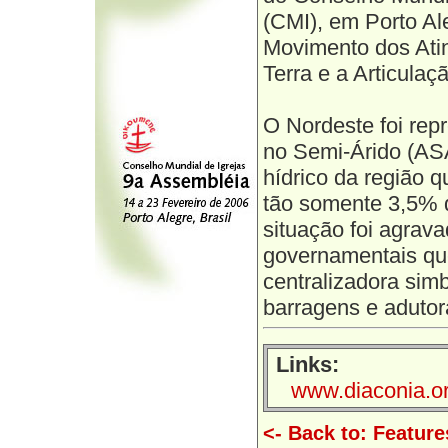
(CMI), em Porto Al
Movimento dos Ati
Terra e a Articula
O Nordeste foi rep
no Semi-Árido (ASA
hídrico da região 
tão somente 3,5% d
situação foi agrav
governamentais qu
centralizadora sim
barragens e adutoras
Links:
www.diaconia.or
<- Back to: Feature