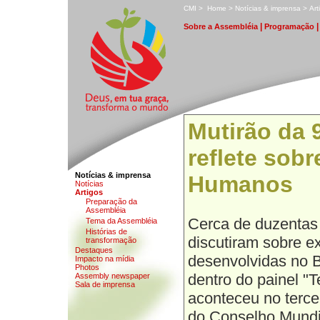
C
MI
>
H
ome
>
N
otícias & imprensa
>
A
r
|
S
obre a Assembléia
P
rogramação
Mutirão da 
reflete sobr
Notícias & imprensa
Humanos
N
o
tícias
A
rtigos
P
r
eparação da
Assembléia
Cerca de duzentas
T
e
ma da Assembléia
H
i
stórias de
discutiram sobre e
transformação
D
estaques
desenvolvidas no Br
I
m
pacto na mídia
Photos
dentro do painel "T
Assem
b
ly newspaper
Sa
l
a de imprensa
aconteceu no terce
do Conselho Mundia