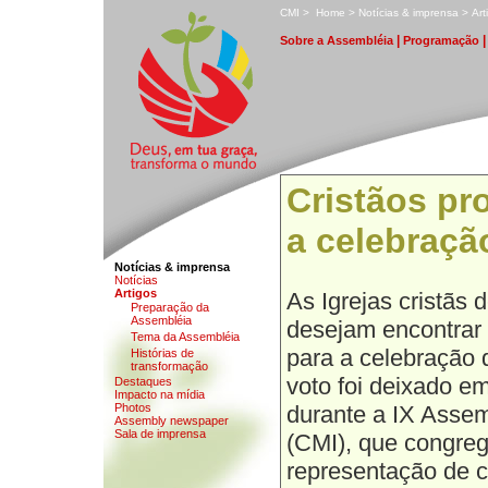
C
MI
>
H
ome
>
N
otícias & imprensa
>
A
r
|
S
obre a Assembléia
P
rogramação
Cristãos p
a celebraçã
Notícias & imprensa
N
o
tícias
A
rtigos
As Igrejas cristãs
P
r
eparação da
Assembléia
desejam encontra
T
e
ma da Assembléia
para a celebração
H
i
stórias de
transformação
voto foi deixado em
D
estaques
I
m
pacto na mídia
Photos
durante a IX Assem
Assem
b
ly newspaper
Sa
l
a de imprensa
(CMI), que congreg
representação de c