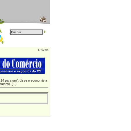
17.02.06
414 para um", disse o economista
mento. (...)