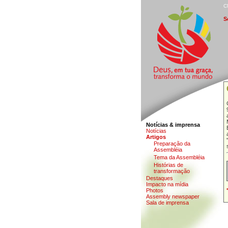
C
S
Notícias & imprensa
N
o
tícias
A
rtigos
P
r
eparação da
Assembléia
T
e
ma da Assembléia
H
i
stórias de
transformação
D
estaques
I
m
pacto na mídia
Photos
Assem
b
ly newspaper
Sa
l
a de imprensa