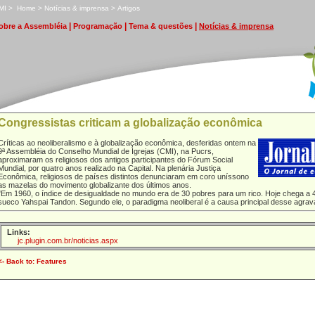
MI
>
H
ome
>
N
otícias & imprensa
>
A
rtigos
|
|
|
obre a Assembléia
P
rogramação
T
ema & questões
N
otícias & imprensa
Congressistas criticam a globalização econômica
Críticas ao neoliberalismo e à globalização econômica, desferidas ontem na
9ª Assembléia do Conselho Mundial de Igrejas (CMI), na Pucrs,
aproximaram os religiosos dos antigos participantes do Fórum Social
Mundial, por quatro anos realizado na Capital. Na plenária Justiça
Econômica, religiosos de países distintos denunciaram em coro uníssono
as mazelas do movimento globalizante dos últimos anos.
"Em 1960, o índice de desigualdade no mundo era de 30 pobres para um rico. Hoje chega a 
sueco Yahspai Tandon. Segundo ele, o paradigma neoliberal é a causa principal desse agrava
Links:
jc.plugin.com.br/noticias.aspx
<- Back to: Features