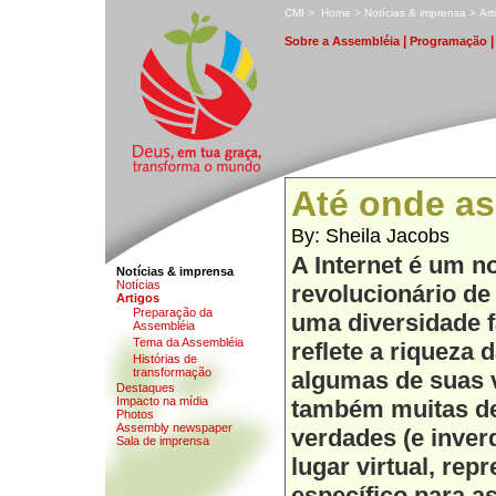
C
MI
>
H
ome
>
N
otícias & imprensa
>
A
r
|
S
obre a Assembléia
P
rogramação
Até onde as
By: Sheila Jacobs
A Internet é um 
Notícias & imprensa
N
o
tícias
revolucionário d
A
rtigos
P
r
eparação da
uma diversidade f
Assembléia
T
e
ma da Assembléia
reflete a riqueza 
H
i
stórias de
transformação
algumas de suas 
D
estaques
I
m
pacto na mídia
também muitas de
Photos
Assem
b
ly newspaper
verdades (e inve
Sa
l
a de imprensa
lugar virtual, re
específico para as