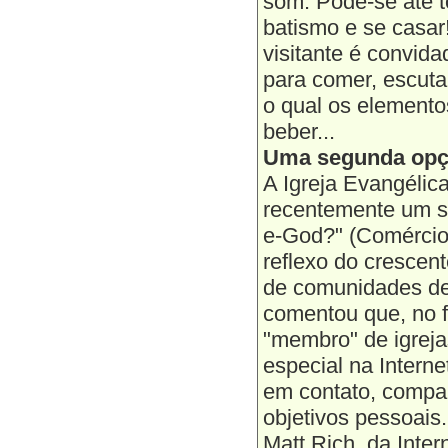
som. Pode-se até 
batismo e se casar
visitante é convid
para comer, escut
o qual os elemento
beber...
Uma segunda op
A Igreja Evangéli
recentemente um s
e-God?" (Comércio 
reflexo do crescen
de comunidades de 
comentou que, no f
"membro" de igrej
especial na Intern
em contato, compar
objetivos pessoais.
Matt Rich, da Inter