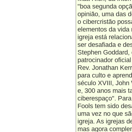
"boa segunda opçã
opinião, uma das d
o cibercristão pos
elementos da vida n
igreja está relacio
ser desafiada e desa
Stephen Goddard, co
patrocinador oficia
Rev. Jonathan Kerr
para culto e apren
século XVIII, John
e, 300 anos mais t
ciberespaço". Para 
Fools tem sido des
uma vez no que sã
igreja. As igrejas 
mas agora comple