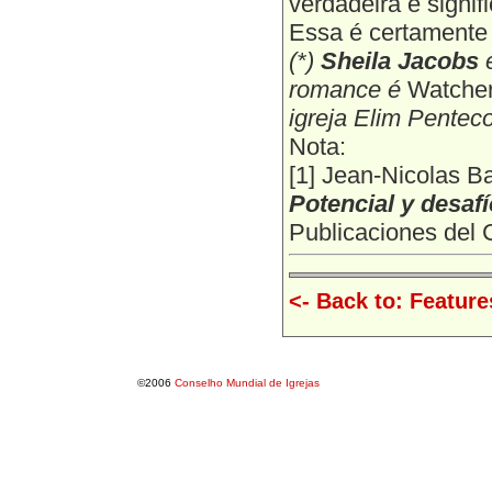
verdadeira e signif
Essa é certamente
(*)
Sheila Jacobs
é
romance é
Watche
igreja Elim Penteco
Nota:
[1] Jean-Nicolas B
Potencial y desafí
Publicaciones del C
<- Back to: Feature
©2006
Conselho Mundial de Igrejas