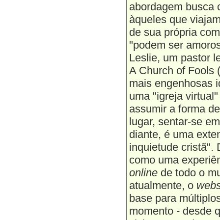
abordagem busca 
àqueles que viaja
de sua própria co
"podem ser amorosa
Leslie, um pastor l
A Church of Fools 
mais engenhosas id
uma "igreja virtua
assumir a forma d
lugar, sentar-se em
diante, é uma ext
inquietude cristã"
como uma experiên
online
de todo o mu
atualmente, o
webs
base para múltiplo
momento - desde q