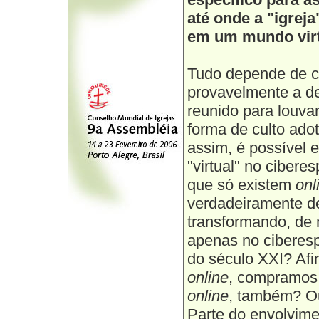
até onde a "igrej
em um mundo virt
Tudo depende de co
provavelmente a de
reunido para louva
forma de culto ad
assim, é possível 
"virtual" no ciber
que só existem
onl
verdadeiramente de 
transformando, de 
apenas no ciberes
do século XXI? Afi
online
, compramo
online
, também? Ou
Parte do envolvimen