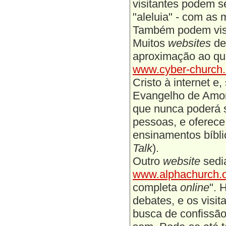
visitantes podem se 
"aleluia" - com as 
Também podem visit
Muitos
websites
de
aproximação ao que
www.cyber-church
Cristo à internet 
Evangelho de Amor 
que nunca poderá su
pessoas, e oferece
ensinamentos bíbli
Talk
).
Outro
website
sedi
www.alphachurch.
completa
online
". 
debates, e os visi
busca de confissão